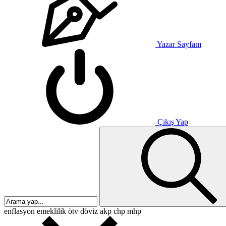
Yazar Sayfam
Çıkış Yap
enflasyon
emeklilik
ötv
döviz
akp
chp
mhp