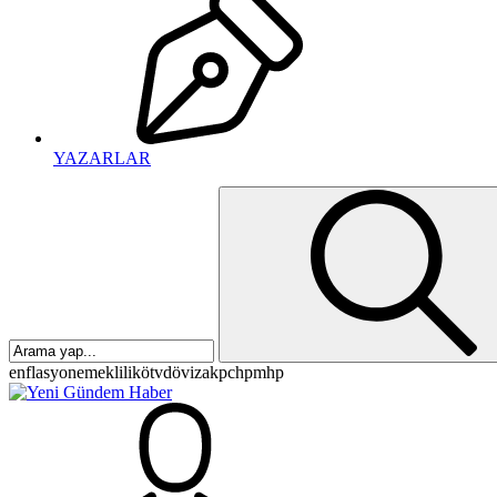
YAZARLAR
enflasyon
emeklilik
ötv
döviz
akp
chp
mhp