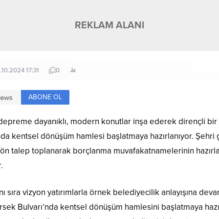
REKLAM ALANI
.10.2024 17:31
0
ABONE OL
 depreme dayanıklı, modern konutlar inşa ederek dirençli bir
nda kentsel dönüşüm hamlesi başlatmaya hazırlanıyor. Şehri
ön talep toplanarak borçlanma muvafakatnamelerinin hazırla
.
anı sıra vizyon yatırımlarla örnek belediyecilik anlayışına d
ersek Bulvarı’nda kentsel dönüşüm hamlesini başlatmaya hazı