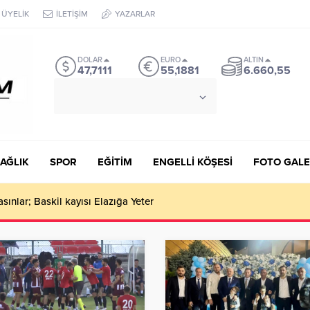
ÜYELİK
İLETİŞİM
YAZARLAR
DOLAR
EURO
ALTIN
47,7111
55,1881
6.660,55
°C
İSTANBUL
PARÇALI BULUTLU
AĞLIK
SPOR
EĞİTİM
ENGELLİ KÖŞESİ
FOTO GALE
ınlar; Baskil kayısı Elazığa Yeter