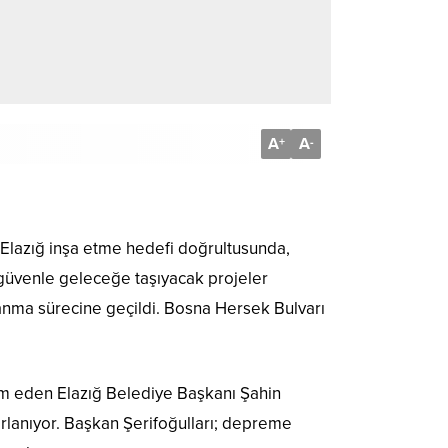
A
A
+
-
 Elazığ inşa etme hedefi doğrultusunda,
 güvenle geleceğe taşıyacak projeler
nma sürecine geçildi. Bosna Hersek Bulvarı
evam eden Elazığ Belediye Başkanı Şahin
rlanıyor. Başkan Şerifoğulları; depreme