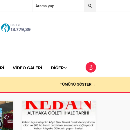
BIST
13.779,39
Rİ
VİDEO GALERİ
DİĞER
TÜMÜNÜ GÖSTER →