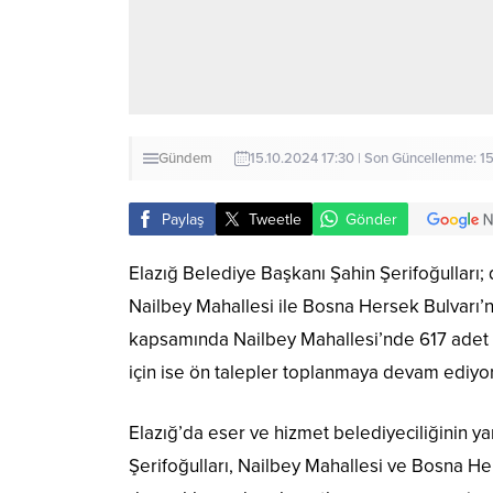
Gündem
15.10.2024 17:30 | Son Güncellenme: 15
Paylaş
Tweetle
Gönder
Elazığ Belediye Başkanı Şahin Şerifoğulları;
Nailbey Mahallesi ile Bosna Hersek Bulvarı’
kapsamında Nailbey Mahallesi’nde 617 adet 
için ise ön talepler toplanmaya devam ediyor
Elazığ’da eser ve hizmet belediyeciliğinin y
Şerifoğulları, Nailbey Mahallesi ve Bosna H