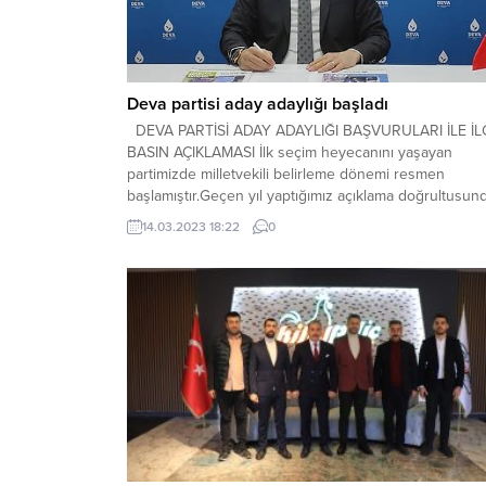
Deva partisi aday adaylığı başladı
DEVA PARTİSİ ADAY ADAYLIĞI BAŞVURULARI İLE İLG
BASIN AÇIKLAMASI İlk seçim heyecanını yaşayan
partimizde milletvekili belirleme dönemi resmen
başlamıştır.Geçen yıl yaptığımız açıklama doğrultusun
en az 41 ilde partimiz kendi adıyla, kendi logosuyla
14.03.2023 18:22
0
seçimlere girme kararı almıştı. 14 Mayıs 2023 , 28.
dönem milletvekilliği seçimlerinde aday adayı olarak
demokrasi mücadelesi...