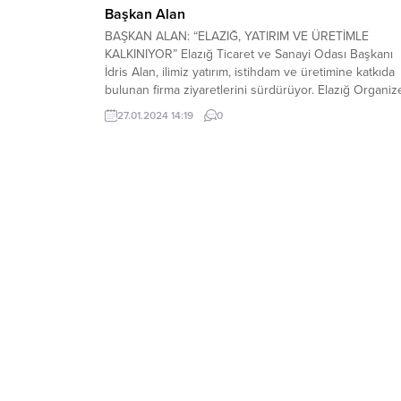
Başkan Alan
BAŞKAN ALAN: “ELAZIĞ, YATIRIM VE ÜRETİMLE
KALKINIYOR” Elazığ Ticaret ve Sanayi Odası Başkanı
İdris Alan, ilimiz yatırım, istihdam ve üretimine katkıda
bulunan firma ziyaretlerini sürdürüyor. Elazığ Organiz
Sanayi Bölgesi’nde faaliyet gösteren Hilal Piliç tesisler
27.01.2024 14:19
0
ziyaret eden Başkan Alan, firma Yönetim Kurulu Başk
Vedat Gürgöz’den bilgiler aldı. 2006 yılında kurmuş
oldukları...