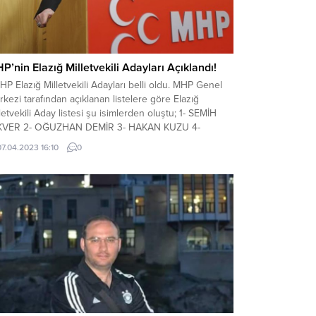
P’nin Elazığ Milletvekili Adayları Açıklandı!
 Elazığ Milletvekili Adayları belli oldu. MHP Genel
kezi tarafından açıklanan listelere göre Elazığ
letvekili Aday listesi şu isimlerden oluştu; 1- SEMİH
IKVER 2- OĞUZHAN DEMİR 3- HAKAN KUZU 4-
NUS GENÇ 5- FATMA SEVİNÇ OĞUZHAN
07.04.2023 16:10
0