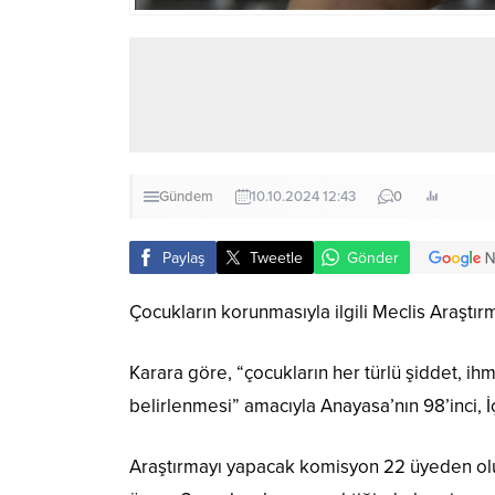
Gündem
10.10.2024 12:43
0
Paylaş
Tweetle
Gönder
Çocukların korunmasıyla ilgili Meclis Araşt
Karara göre, “çocukların her türlü şiddet, ih
belirlenmesi” amacıyla Anayasa’nın 98’inci, İç
Araştırmayı yapacak komisyon 22 üyeden olu