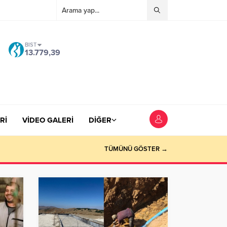
BIST
13.779,39
Rİ
VİDEO GALERİ
DİĞER
TÜMÜNÜ GÖSTER →