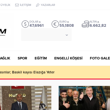
ÜYELİK
İLETİŞİM
YAZARLAR
DOLAR
EURO
ALTIN
47,6961
55,1808
6.662,82
°C
İSTANBUL
AZ BULUTLU
AĞLIK
SPOR
EĞİTİM
ENGELLİ KÖŞESİ
FOTO GALE
ınlar; Baskil kayısı Elazığa Yeter