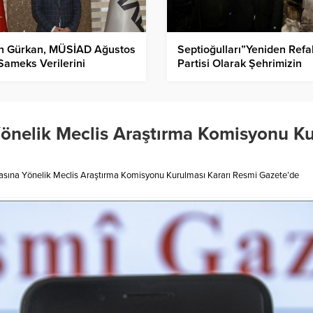
in Gürkan, MÜSİAD Ağustos
Septioğulları”Yeniden Refa
Sameks Verilerini
Partisi Olarak Şehrimizin
rlendirdi
Sorunlarını Çözmeye Talibi
önelik Meclis Araştırma Komisyonu Ku
sına Yönelik Meclis Araştırma Komisyonu Kurulması Kararı Resmi Gazete’de