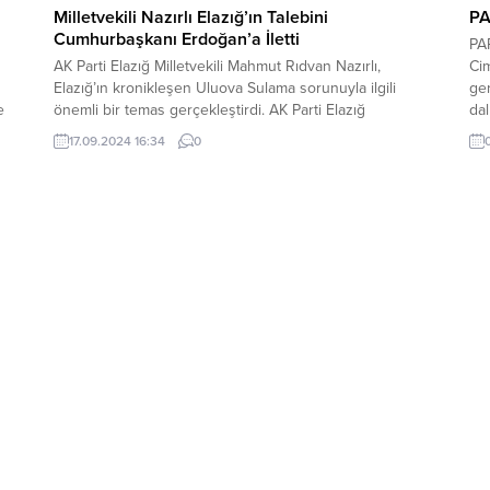
Milletvekili Nazırlı Elazığ’ın Talebini
PA
Cumhurbaşkanı Erdoğan’a İletti
PA
AK Parti Elazığ Milletvekili Mahmut Rıdvan Nazırlı,
Cim
Elazığ’ın kronikleşen Uluova Sulama sorunuyla ilgili
ge
e
önemli bir temas gerçekleştirdi. AK Parti Elazığ
dal
ini
Milletvekili Mahmut Rıdvan Nazırlı, şehrin sorunlarının
edi
17.09.2024 16:34
0
anı
çözümü ve taleplerine yönelik bugün Ankara’da önemli
Tem
temaslarda bulunuyor. Nazırlı bu kapsamda, İçişleri
ara
Bakan Yardımcısı Mehmet Salam’la bir araya geldi.
Görüşmede, Emniyet Genel Müdürlüğü’nün...