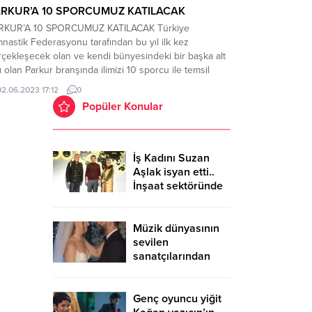
RKUR’A 10 SPORCUMUZ KATILACAK
RKUR’A 10 SPORCUMUZ KATILACAK Türkiye
nastik Federasyonu tarafından bu yıl ilk kez
rçekleşecek olan ve kendi bünyesindeki bir başka alt
ı olan Parkur branşında ilimizi 10 sporcu ile temsil
lecek. Konuyla ilgili bir yazılı açıklama yapan Elazığ İl
02.06.2023 17:12
0
silcisi Ahmet Polat, kız ve erkek olmak üzere 3 yaş
Popüler Konular
lığında 10...
İş Kadını Suzan
Aşlak isyan etti..
İnşaat sektöründe
büyük vurgun
Müzik dünyasının
sevilen
sanatçılarından
Kurtuluş Kuş, 10
Yıllık Sevgilisi
Nezaket Şimşek ile
Genç oyuncu yiğit