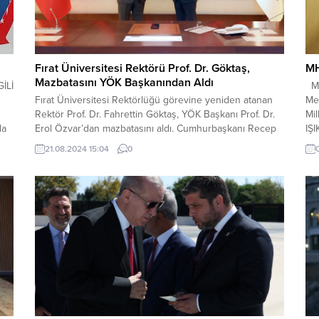
Fırat Üniversitesi Rektörü Prof. Dr. Göktaş,
MH
Mazbatasını YÖK Başkanından Aldı
İLİ
MHP
Fırat Üniversitesi Rektörlüğü görevine yeniden atanan
Mer
Rektör Prof. Dr. Fahrettin Göktaş, YÖK Başkanı Prof. Dr.
Mil
da
Erol Özvar’dan mazbatasını aldı. Cumhurbaşkanı Recep
IŞ
Tayyip Erdoğan’ın takdir ve tensipleriyle Fırat
YU
21.08.2024 15:04
0
Üniversitesi Rektörlüğü görevine yeniden atanan Rektör
Prof. Dr. Fahrettin Göktaş mazbatasını aldı.
Yükseköğretim Kurulu Başkanlığı’nda düzenlenen
törende; YÖK Başkanı Prof. Dr. Erol Özvar...