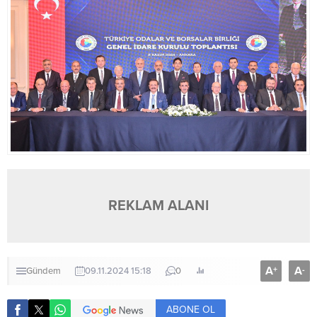
REKLAM ALANI
A
A
+
-
Gündem
09.11.2024 15:18
0
ABONE OL