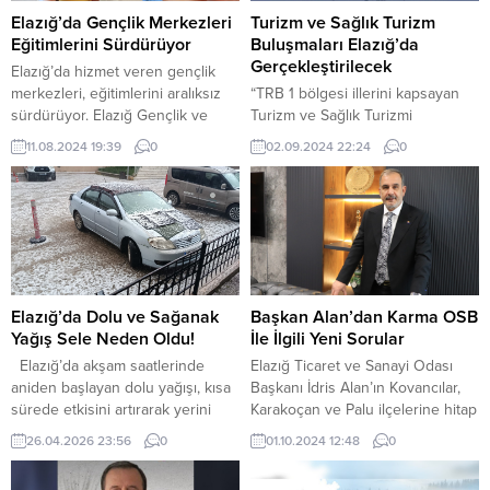
Elazığ’da Gençlik Merkezleri
Turizm ve Sağlık Turizm
Eğitimlerini Sürdürüyor
Buluşmaları Elazığ’da
Gerçekleştirilecek
Elazığ’da hizmet veren gençlik
merkezleri, eğitimlerini aralıksız
“TRB 1 bölgesi illerini kapsayan
sürdürüyor. Elazığ Gençlik ve
Turizm ve Sağlık Turizmi
Spor İl Müdürlüğü’ne bağlı 5
Buluşması Destinasyon Paneli ve
11.08.2024 19:39
0
02.09.2024 22:24
0
merkez, ilçe ve beldedeki
Çalıştayı” 4 Eylül tarihinde
tesisleri ile gençlik merkezleri,
Elazığ’da düzenlenecek. “TRB 1
uzman kadrosu ile gençlere
bölgesi illerini kapsayan turizm ve
yönelik çok farklı alanlarda zengin
sağlık turizmi buluşması
bir faaliyet havuzu ile hizmet
destinasyon paneli ve çalıştayı” 4
vermeye devam ediyor. Yıl boyu
eylül tarihinde Elazığ’da
hiç ara vermeden kurslarına ve
düzenlenecek. Enternasyonal
çeşitli etkinliklerine...
Turizm ve Sağlık Turizmi Derneği
Elazığ’da Dolu ve Sağanak
Başkan Alan’dan Karma OSB
organizasyonu ile Kültür ve
Yağış Sele Neden Oldu!
İle İlgili Yeni Sorular
Turizm Bakanlığının...
Elazığ’da akşam saatlerinde
Elazığ Ticaret ve Sanayi Odası
aniden başlayan dolu yağışı, kısa
Başkanı İdris Alan’ın Kovancılar,
sürede etkisini artırarak yerini
Karakoçan ve Palu ilçelerine hitap
şiddetli sağanak yağmura bıraktı.
edecek Karma OSB’nin kurulacağı
26.04.2026 23:56
0
01.10.2024 12:48
0
Elazığ genelinde etkili olan yağış,
alanın tahsis süreci ile ilgili
hayatı olumsuz etkilerken bazı
gelinen noktayı sorduğu