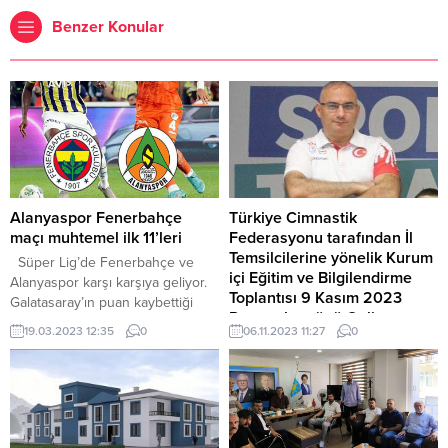
Benzer Konular
Alanyaspor Fenerbahçe
Türkiye Cimnastik
maçı muhtemel ilk 11’leri
Federasyonu tarafından İl
Temsilcilerine yönelik Kurum
Süper Lig’de Fenerbahçe ve
içi Eğitim ve Bilgilendirme
Alanyaspor karşı karşıya geliyor.
Toplantısı 9 Kasım 2023
Galatasaray’ın puan kaybettiği
Perşembe günü Online
haftada aradaki farkı indirme
19.03.2023 12:35
0
06.11.2023 11:27
0
yapılacak.
fırsatı eline geçen sarı lacivertli
takım bu fırsatı değerlendirmek
Türkiye Cimnastik Federasyonu
isteyecek. Peki, Fenerbahçe
tarafından İl Temsilcilerine yönelik
Alanyaspor maçı şifresiz mi
Kurum içi Eğitim ve Bilgilendirme
olacak, hangi kanalda
Toplantısı 9 Kasım 2023
yayınlanacak? Sarı lacivertli
Perşembe günü Online yapılacak.