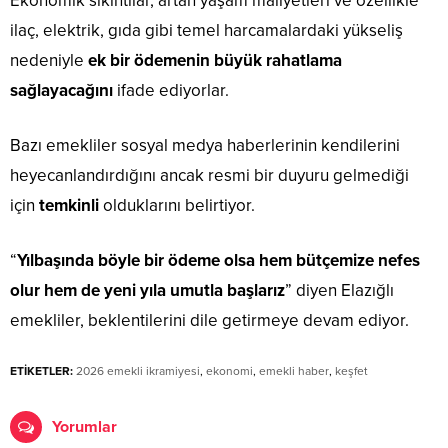
Ekonomik sıkıntılar, artan yaşam maliyetleri ve özellikle
ilaç, elektrik, gıda gibi temel harcamalardaki yükseliş
nedeniyle
ek bir ödemenin büyük rahatlama
sağlayacağını
ifade ediyorlar.
Bazı emekliler sosyal medya haberlerinin kendilerini
heyecanlandırdığını ancak resmi bir duyuru gelmediği
için
temkinli
olduklarını belirtiyor.
“
Yılbaşında böyle bir ödeme olsa hem bütçemize nefes
olur hem de yeni yıla umutla başlarız
” diyen Elazığlı
emekliler, beklentilerini dile getirmeye devam ediyor.
ETİKETLER:
2026 emekli ikramiyesi
,
ekonomi
,
emekli haber
,
keşfet
Yorumlar