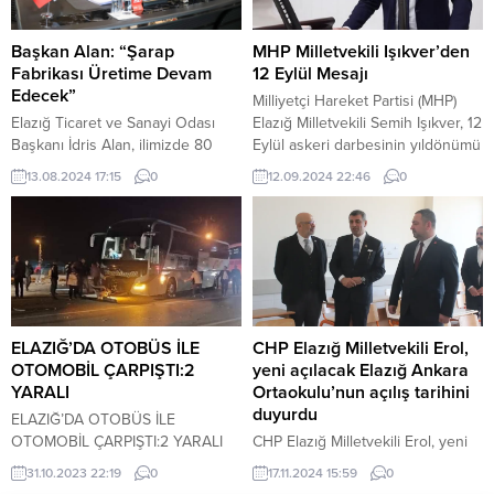
devre arasına mutlu girdi… İlk
sokaklar adeta göle dönerken,
Devreyi ‘Mesut’ Kapattık! 2-0
araç sürücüleri ilerlemekte güçlük
Bordo-Beyazlı Temsilcimiz 3Gen
çekti. Bazı vatandaşlar...
Başkan Alan: “Şarap
MHP Milletvekili Işıkver’den
Holding Elazığspor, ilk yarı son
Fabrikası Üretime Devam
12 Eylül Mesajı
hafta maçında konuk ettiği A.
Edecek”
Milliyetçi Hareket Partisi (MHP)
Eynesil Belediyespor’u ikinci
Elazığ Ticaret ve Sanayi Odası
Elazığ Milletvekili Semih Işıkver, 12
yarıda bulduğu gollerle 2-0 yendi
Başkanı İdris Alan, ilimizde 80
Eylül askeri darbesinin yıldönümü
ve...
yıldan beri üretim yapan ve başta
vesilesiyle yaptığı açıklamada, “12
13.08.2024 17:15
0
12.09.2024 22:46
0
üzüm üreticilerimiz olmak üzere
Eylül Darbesi’nin 44. yılında, bu
şehir ekonomisine önemli katkı
kara günün hatırasını
sağlayan Şarap Fabrikası’nın
unutmuyoruz. Demokrasiye
faaliyetlerine devam edeceğini
vurulan bu ağır darbenin etkilerini
açıkladı. Fabrikanın bazı
her daim hatırlamak, geçmişten
birimlerinin depremde hasar
ders çıkarmak ve Türk milletinin
aldığı ve bu sebeple işletme
mukaddes değerlerine sahip
sahiplerinin farklı alternatifler
çıkma sorumluluğumuzu bir kez
ELAZIĞ’DA OTOBÜS İLE
CHP Elazığ Milletvekili Erol,
üzerinde çalıştıklarına dikkat
daha vurgulamak...
OTOMOBİL ÇARPIŞTI:2
yeni açılacak Elazığ Ankara
çeken Başkan Alan...
YARALI
Ortaokulu’nun açılış tarihini
duyurdu
ELAZIĞ’DA OTOBÜS İLE
OTOMOBİL ÇARPIŞTI:2 YARALI
CHP Elazığ Milletvekili Erol, yeni
Elazığ’da otobüs ile otomobilin
açılacak Elazığ Ankara
31.10.2023 22:19
0
17.11.2024 15:59
0
çarpışması sonucu 2 kişi
Ortaokulu’nun açılış tarihini