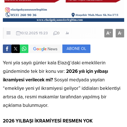
A
A
+
-
10.12.2025 15:23
0
ABONE OL
Yeni yıla sayılı günler kala Elazığ’daki emeklilerin
gündeminde tek bir konu var:
2026 yılı için yılbaşı
ikramiyesi verilecek mi?
Sosyal medyada yayılan
“emekliye yeni yıl ikramiyesi geliyor” iddiaları beklentiyi
artırsa da, resmi makamlar tarafından yapılmış bir
açıklama bulunmuyor.
2026 YILBAŞI İKRAMİYESİ RESMEN YOK