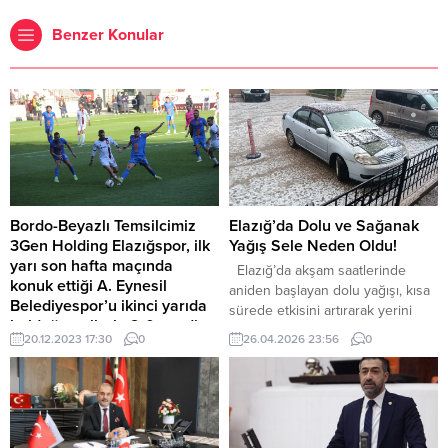
Benzer Konular
Bordo-Beyazlı Temsilcimiz
Elazığ’da Dolu ve Sağanak
3Gen Holding Elazığspor, ilk
Yağış Sele Neden Oldu!
yarı son hafta maçında
Elazığ’da akşam saatlerinde
konuk ettiği A. Eynesil
aniden başlayan dolu yağışı, kısa
Belediyespor’u ikinci yarıda
sürede etkisini artırarak yerini
bulduğu gollerle 2-0 yendi
şiddetli sağanak yağmura bıraktı.
20.12.2023 17:30
0
26.04.2026 23:56
0
Bordo-Beyazlı Temsilcimiz 3Gen
Elazığ genelinde etkili olan yağış,
Holding Elazığspor, ilk yarının son
hayatı olumsuz etkilerken bazı
hafta karşılaşmasında sahasında
cadde ve sokaklarda su
konuk ettiği Giresun Ekibi Eynesil
birikintileri oluştu. Yoğun yağış
Belediyespor’u mağlup ederek
nedeniyle özellikle cadde ve