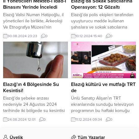
İl Yöneticileri Mekteb-İ İdad-İ
Elazığ’da Sokak Satıcılarına
tespiti ve şüpheli şahısların
Perşembe günü Ülker Stadyumu
Binasını Yerinde İnceledi
Operasyon: 12 Gözaltı
yakalanmasına yönelik il...
Fenerbahçe Şükrü Saracoğlu
Elazığ Valisi Numan Hatipoğlu, il
Elazığ’da polis ekipleri tarafından
Spor Kompleksi’nde oynanacak
yöneticileri ile birlikte, Arkeoloji
uyuşturucu madde kullanan
karşılaşma için futbolcular...
Ve Etnografya Müzesi’nin
şahıslara ve sokak satıcılarına
taşınacağı “Mekteb-i İdad-i”
yönelik son bir hafta içerisinde
30.08.2024 23:23
0
10.12.2024 15:40
0
binasında incelemelerde bulundu.
yapılan operasyonlarda, 12
Geçtiğimiz aylarda Arkeoloji ve
şüpheli gözaltına alındı. Elazığ
Etnografya müzesinin Harput yolu
Cumhuriyet Başsavcılığı
üzerindeki 8’inci kolordu
koordinesinde İl Emniyet
komutanlığı içerisinde yer alan
Müdürlüğü Narkotik Suçlarla
“Mekteb-i İdad-i Hamidiye-i
Mücadele Şube Müdürlüğü
Mülkiye” binasına taşınması kararı
tarafından, uyuşturucu ile
alınmıştı. Alınan kararın ardından
mücadele kapsamında
Elazığ’ın 4 Bölgesinde Su
Elazığ kültürü ve mutfağı TRT
“Mekteb-i İdad-i” binasında
uyuşturucu madde kullanan
Kesintisi!
de
müzenin taşınması için...
şahıslara ve sokak satıcılarına
Elazığ’da şebeke arızası
Ünlü Sanatçı Alişan’ın TRT
yönelik çalışmalar sürüyor. Bu...
nedeniyle 24 Ağustos 2024
ekranlarında sunduğu televizyon
tarihinde iki bölgede su kesintisi
programının bu haftaki konuğu
yaşanacak. Elazığ’da şebeke
Elazığlı Dr. Canan Karatay’dı.
24.08.2024 12:01
0
11.12.2024 09:34
0
arızası onarım çalışmaları
Programda, Karatay Elazığ ile ilgili
nedeniyle 24 Ağustos 2024
anılarını anlatırken Elâzığ’ın
tarihinde Gülmez, Güneykent,
kültürü ve gastronomisi’de Selami
Üyelik
Tüm Yazarlar