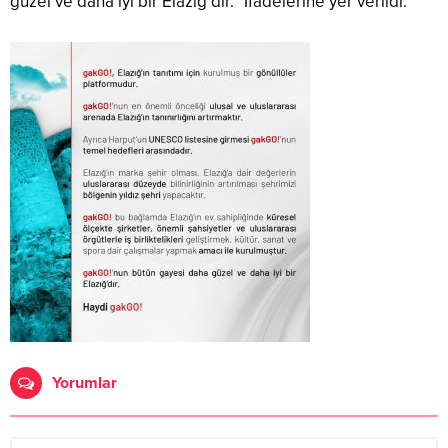
güzel ve daha iyi bir Elazığ’dır.” İfadelerine yer verildi.
Yorumlar