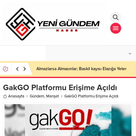
°C
İSTANBUL
AÇIK
Almazlarsa Almasınlar; Baskil kayısı Elazığa Yeter
GakGO Platformu Erişime Açıldı
Anasayfa
Gündem
,
Manşet
GakGO Platformu Erişime Açıldı