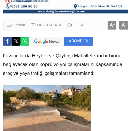
A
A
+
-
Gündem
11.10.2024 14:31
0
ABONE OL
Kovancılarda Heybet ve Çaybaşı Mahallelerini birbirine
bağlayacak olan köprü ve yol çalışmalarını kapsamında
araç ve yaya trafiği çalışmaları tamamlandı.