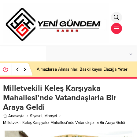
°C
İSTANBUL
AÇIK
Almazlarsa Almasınlar; Baskil kayısı Elazığa Yeter
Milletvekili Keleş Karşıyaka
Mahallesi’nde Vatandaşlarla Bir
Araya Geldi
Anasayfa
Siyaset
,
Manşet
Milletvekili Keleş Karşıyaka Mahallesi’nde Vatandaşlarla Bir Araya Geldi