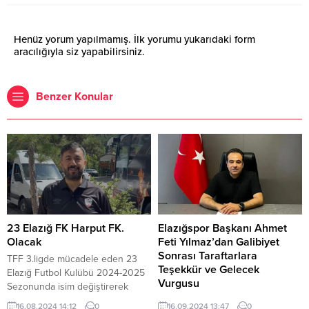
Henüz yorum yapılmamış. İlk yorumu yukarıdaki form
aracılığıyla siz yapabilirsiniz.
Benzer Konular
23 Elazığ FK Harput FK.
Elazığspor Başkanı Ahmet
Olacak
Feti Yılmaz’dan Galibiyet
Sonrası Taraftarlara
TFF 3.ligde mücadele eden 23
Teşekkür ve Gelecek
Elazığ Futbol Kulübü 2024-2025
Vurgusu
Sezonunda isim değiştirerek
Harput FK. olarak ligde mücadele
Elazığspor Başkanı Ahmet Feti
16.08.2024 14:12
0
16.09.2024 13:47
0