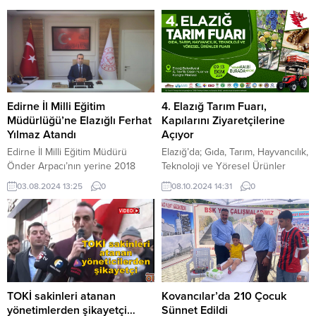
Edirne İl Milli Eğitim
4. Elazığ Tarım Fuarı,
Müdürlüğü’ne Elazığlı Ferhat
Kapılarını Ziyaretçilerine
Yılmaz Atandı
Açıyor
Edirne İl Milli Eğitim Müdürü
Elazığ’da; Gıda, Tarım, Hayvancılık,
Önder Arpacı’nın yerine 2018
Teknoloji ve Yöresel Ürünler
yılından beri Çanakkale İl Milli
Fuarı’nın 4’üncüsü düzenlenecek.
03.08.2024 13:25
0
08.10.2024 14:31
0
Eğitim Müdürlüğü görevini
Sektör temsilcileri ve çiftçilere
yürüten Elazığlı Ferhat Yılmaz
katkılar sunması beklenen fuarın
atandı. FERHAT YILMAZ KİMDİR?
açılışı, 9 Ekim Çarşamba günü
İlk, orta ve lise öğrenimini
(Yarın) saat 13.00’te
Elazığ’ın Sivrice İlçesinde
gerçekleştirilecek. 4. Elazığ Tarım
tamamladı.2002 yılında Fırat
Fuarı, 9-13 Ekim 2024 tarihleri
Üniversitesi Eğitim Fakültesi Sınıf
arasında Elazığ’da düzenlenecek.
Öğretmenliği Bölümünden mezun
Ahmet Tevfik Ozan Fuar ve
TOKİ sakinleri atanan
Kovancılar’da 210 Çocuk
oldu.2014 yılında Hukuk alanında
Kongre Merkezi’nde açılışı
yönetimlerden şikayetçi…
Sünnet Edildi