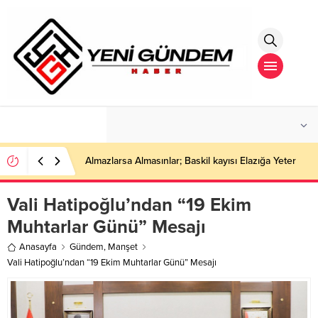
°C
İSTANBUL
PARÇALI BULUTLU
Almazlarsa Almasınlar; Baskil kayısı Elazığa Yeter
Vali Hatipoğlu’ndan “19 Ekim
Muhtarlar Günü” Mesajı
Anasayfa
Gündem
,
Manşet
Vali Hatipoğlu’ndan “19 Ekim Muhtarlar Günü” Mesajı