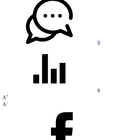
0
8
+
A
-
A