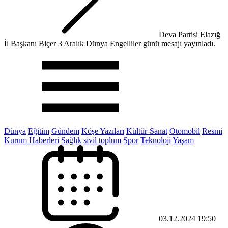
Deva Partisi Elazığ
İl Başkanı Biçer 3 Aralık Dünya Engelliler günü mesajı yayınladı.
Dünya
Eğitim
Gündem
Köşe Yazıları
Kültür-Sanat
Otomobil
Resmi
Kurum Haberleri
Sağlık
sivil toplum
Spor
Teknoloji
Yaşam
03.12.2024 19:50