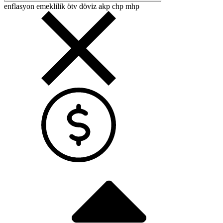
enflasyon
emeklilik
ötv
döviz
akp
chp
mhp