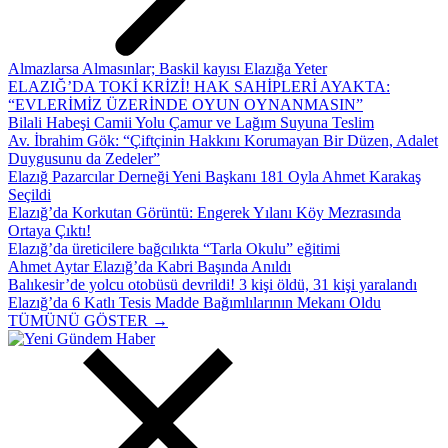
Almazlarsa Almasınlar; Baskil kayısı Elazığa Yeter
ELAZIĞ’DA TOKİ KRİZİ! HAK SAHİPLERİ AYAKTA:
“EVLERİMİZ ÜZERİNDE OYUN OYNANMASIN”
Bilali Habeşi Camii Yolu Çamur ve Lağım Suyuna Teslim
Av. İbrahim Gök: “Çiftçinin Hakkını Korumayan Bir Düzen, Adalet
Duygusunu da Zedeler”
Elazığ Pazarcılar Derneği Yeni Başkanı 181 Oyla Ahmet Karakaş
Seçildi
Elazığ’da Korkutan Görüntü: Engerek Yılanı Köy Mezrasında
Ortaya Çıktı!
Elazığ’da üreticilere bağcılıkta “Tarla Okulu” eğitimi
Ahmet Aytar Elazığ’da Kabri Başında Anıldı
Balıkesir’de yolcu otobüsü devrildi! 3 kişi öldü, 31 kişi yaralandı
Elazığ’da 6 Katlı Tesis Madde Bağımlılarının Mekanı Oldu
TÜMÜNÜ GÖSTER →