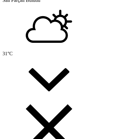
Salı
Parçalı Bulutlu
31
°C