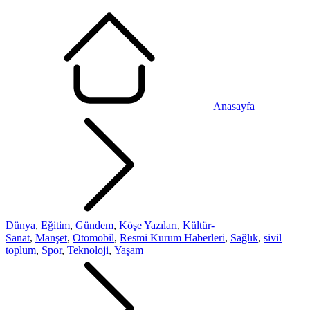
Anasayfa
Dünya
,
Eğitim
,
Gündem
,
Köşe Yazıları
,
Kültür-
Sanat
,
Manşet
,
Otomobil
,
Resmi Kurum Haberleri
,
Sağlık
,
sivil
toplum
,
Spor
,
Teknoloji
,
Yaşam