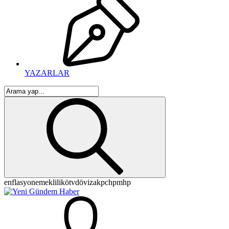
YAZARLAR
enflasyon
emeklilik
ötv
döviz
akp
chp
mhp