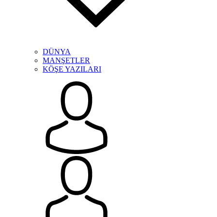
DÜNYA
MANŞETLER
KÖŞE YAZILARI